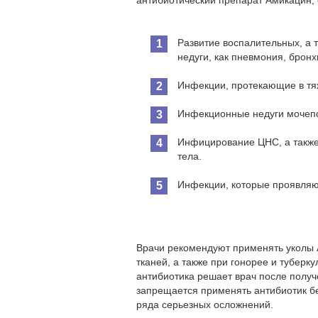
антибиотический препарат Амикацин, 
Развитие воспалительных, а 
недуги, как пневмония, брон
Инфекции, протекающие в т
Инфекционные недуги мочепо
Инфицирование ЦНС, а также 
тела.
Инфекции, которые проявляю
Врачи рекомендуют применять уколы 
тканей, а также при гонорее и туберк
антибиотика решает врач после получ
запрещается применять антибиотик без
ряда серьезных осложнений.