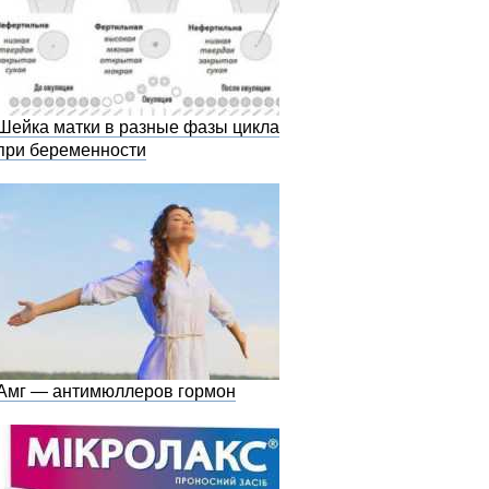
Шейка матки в разные фазы цикла и
при беременности
Амг — антимюллеров гормон