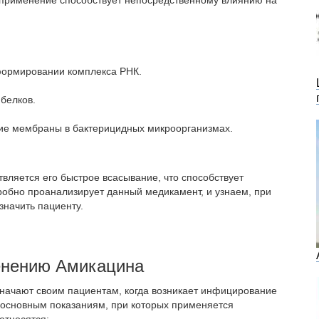
 применение способствует непосредственному влиянию на
формировании комплекса РНК.
 белков.
ие мембраны в бактерицидных микроорганизмах.
ляется его быстрое всасывание, что способствует
робно проанализирует данный медикамент, и узнаем, при
значить пациенту.
енению Амикацина
значают своим пациентам, когда возникает инфицирование
 основным показаниям, при которых применяется