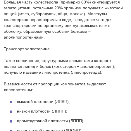
Большая часть холестерола (примерно 80%) синтезируется
гепатоцитами, остальные 20% организм получает с животной
пищей (мясо, субпродукты, яйца, молоко). Молекулы
холестерина нерастворимы в воде, вследствие чего для
транспортировки по организму они «упаковываются» в
оболочку, образованную особыми белками –
аполипопротеинами.
Транспорт холестерина
Такое соединение, структурными элементами которого
являются липид и белок (холестерол + аполипопротеин),
получило название липопротеина (липопротеида).
В зависимости от пропорции компонентов выделяют
липопротеины:
высокой плотности (ЛПВП);
низкой плотности (ЛПНП);
промежуточной плотности (ЛППП);
очень низкой плотности (ЛПОНП).