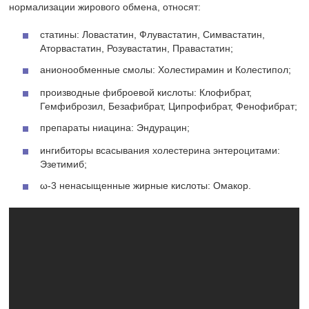
нормализации жирового обмена, относят:
статины:
Ловастатин, Флувастатин, Симвастатин,
Аторвастатин, Розувастатин, Правастатин;
анионообменные смолы:
Холестирамин и Колестипол;
производные фиброевой кислоты:
Клофибрат,
Гемфиброзил, Безафибрат, Ципрофибрат, Фенофибрат;
препараты ниацина:
Эндурацин;
ингибиторы всасывания холестерина энтероцитами:
Эзетимиб;
ω-3 ненасыщенные жирные кислоты:
Омакор.