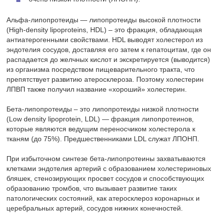
Альфа-липопротеиды — липопротеиды высокой плотности
(High-density lipoproteins, HDL) – это фракция, обладающая
антиатерогенными свойствами. HDL выводят холестерол из
эндотелия сосудов, доставляя его затем к гепатоцитам, где он
распадается до желчных кислот и экскретируется (выводится)
из организма посредством пищеварительного тракта, что
препятствует развитию атеросклероза. Поэтому холестерин
ЛПВП также получил название «хороший» холестерин.
Бета-липопротеиды – это липопротеиды низкой плотности
(Low density lipoprotein, LDL) — фракция липопротеинов,
которые являются ведущим переносчиком холестерола к
тканям (до 75%). Предшественниками LDL служат ЛПОНП.
При избыточном синтезе бета-липопротеины захватываются
клетками эндотелия артерий с образованием холестериновых
бляшек, стенозирующих просвет сосудов и способствующих
образованию тромбов, что вызывает развитие таких
патологических состояний, как атеросклероз коронарных и
церебральных артерий, сосудов нижних конечностей.