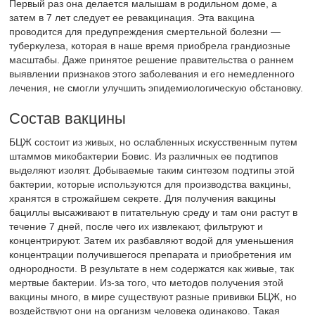
Первый раз она делается малышам в родильном доме, а
затем в 7 лет следует ее ревакцинация. Эта вакцина
проводится для предупреждения смертельной болезни —
туберкулеза, которая в наше время приобрела грандиозные
масштабы. Даже принятое решение правительства о раннем
выявлении признаков этого заболевания и его немедленного
лечения, не смогли улучшить эпидемиологическую обстановку.
Состав вакцины
БЦЖ состоит из живых, но ослабленных искусственным путем
штаммов микобактерии Бовис. Из различных ее подтипов
выделяют изолят. Добываемые таким синтезом подтипы этой
бактерии, которые используются для производства вакцины,
хранятся в строжайшем секрете. Для получения вакцины
бациллы высаживают в питательную среду и там они растут в
течение 7 дней, после чего их извлекают, фильтруют и
концентрируют. Затем их разбавляют водой для уменьшения
концентрации получившегося препарата и приобретения им
однородности. В результате в нем содержатся как живые, так
мертвые бактерии. Из-за того, что методов получения этой
вакцины много, в мире существуют разные прививки БЦЖ, но
воздействуют они на организм человека одинаково. Такая