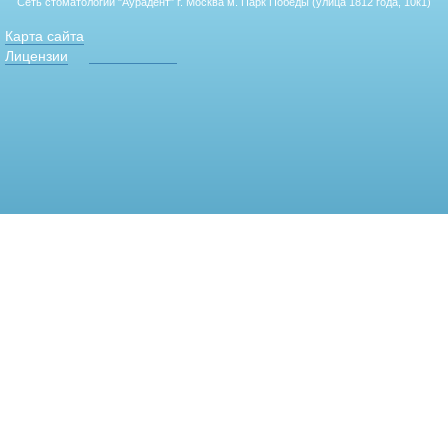
Сеть стоматологий "Аурадент"
г. Москва м. Парк Победы (улица 1812 года, 10к1)
Карта сайта
Лицензии