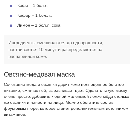
Кофе – 1 бол.л.,
Кефир – 1 бол.л.,
Лимон – 1 бол.л. сока.
Ингредиенты смешиваются до однородности,
настаиваются 10 минут и распределяются на
распаренной коже.
Овсяно-медовая маска
Сочетание мёда и овсянки дарит коже полноценное богатое
питание, смягчает её, выравнивает цвет. Сделать такую маску
очень просто: добавить к одной маленькой ложке мёда столько
же овсянки и нанести на лицо. Можно обогатить состав
фруктовым пюре, которое станет дополнительным источником
витаминов.
Как видите, овсяные хлопья – это основа простых и
эффективных домашних средств для любой кожи. Используйте