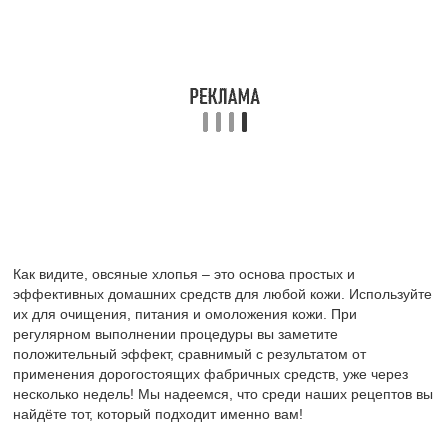
их для очищения, питания и омоложения кожи. При
регулярном выполнении процедуры вы заметите
положительный эффект, сравнимый с результатом от
применения дорогостоящих фабричных средств, уже через
несколько недель! Мы надеемся, что среди наших рецептов вы
найдёте тот, который подходит именно вам!
Маски для проблемной кожи
Обычные овсяные хлопья отлично справляются с прыщами,
черными точками, регулируют работу сальных желез и делаю
кожу чистой и матовой. Чтобы избавиться от прыщей,
используйте как классическую маску из хлопьев без добавок,
так и многокомпонентные смеси:
Из овсяных хлопьев обычная. 3-4 ст. ложки хлопьев
измельчите и залейте их горячей водой, чтобы в итоге
получить густую смесь, перемешайте и дайте постоять
3-5 минут. Когда маска станет теплой, нанесите ее на
лицо и оставьте до высыхания. Снимайте с лица смесь
ватным тампоном, смачивая его в теплой воде.
С хлопьями и содой. В приготовленную основу добавьте