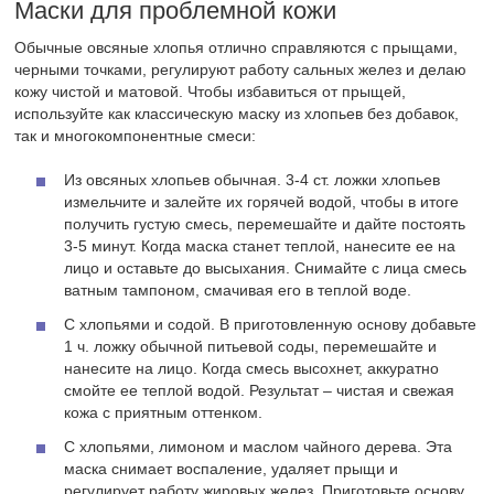
1 ч. ложку обычной питьевой соды, перемешайте и
нанесите на лицо. Когда смесь высохнет, аккуратно
смойте ее теплой водой. Результат – чистая и свежая
кожа с приятным оттенком.
С хлопьями, лимоном и маслом чайного дерева. Эта
маска снимает воспаление, удаляет прыщи и
регулирует работу жировых желез. Приготовьте основу,
затем в нее добавьте 1 ст. ложку лимонного сока и
несколько капелек масла чайного дерева (5-6).
Тщательно перемешайте полученную смесь и нанесите
на лицо. Через 15 минут осторожно смойте смесь
прохладной или теплой водой.
С витаминами и аспирином. Ингредиенты для этой
маски можно приобрести в аптеке – жидкие витамины А
и С продаются в концентрированном виде либо в
ампулах, там же продается аспирин в таблетках.
Приготовьте из хлопьев основу, затем измельчите 4 или
5 таблеток аспирина и добавьте полученный порошок в
смесь, перемешайте и капните несколько капель жидких
витаминов – по 1-2 капли концентрированных или по 10
капель из ампул. Готовую смесь нанесите на кожу лица