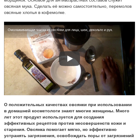
морщинок. Основой для антивозрастных составов служит
овсяная мука. Сделать её можно самостоятельно, перемолов
овсяные хлопья в кофемолке.
Омолаживающая маска из овсянки для лица, шеи, декольте и рук.
О положительных качествах овсянки при использовании
в домашней косметологи знают многие женщины. Много
лет этот продукт используется для создания
эффективных рецептов против несовершенств кожи и
старения. Овсянка помогает мягко, но эффективно
устранять загрязнения, освобождать поры от загрязнений