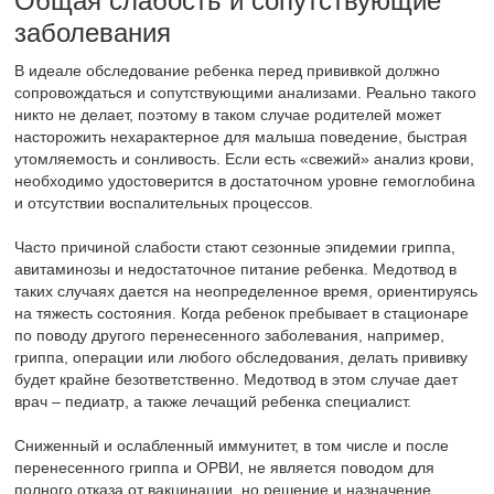
Общая слабость и сопутствующие
заболевания
В идеале обследование ребенка перед прививкой должно
сопровождаться и сопутствующими анализами. Реально такого
никто не делает, поэтому в таком случае родителей может
насторожить нехарактерное для малыша поведение, быстрая
утомляемость и сонливость. Если есть «свежий» анализ крови,
необходимо удостоверится в достаточном уровне гемоглобина
и отсутствии воспалительных процессов.
Часто причиной слабости стают сезонные эпидемии гриппа,
авитаминозы и недостаточное питание ребенка. Медотвод в
таких случаях дается на неопределенное время, ориентируясь
на тяжесть состояния. Когда ребенок пребывает в стационаре
по поводу другого перенесенного заболевания, например,
гриппа, операции или любого обследования, делать прививку
будет крайне безответственно. Медотвод в этом случае дает
врач – педиатр, а также лечащий ребенка специалист.
Сниженный и ослабленный иммунитет, в том числе и после
перенесенного гриппа и ОРВИ, не является поводом для
полного отказа от вакцинации, но решение и назначение