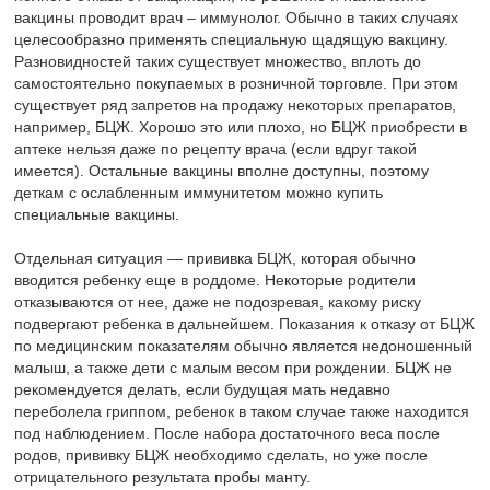
вакцины проводит врач – иммунолог. Обычно в таких случаях
целесообразно применять специальную щадящую вакцину.
Разновидностей таких существует множество, вплоть до
самостоятельно покупаемых в розничной торговле. При этом
существует ряд запретов на продажу некоторых препаратов,
например, БЦЖ. Хорошо это или плохо, но БЦЖ приобрести в
аптеке нельзя даже по рецепту врача (если вдруг такой
имеется). Остальные вакцины вполне доступны, поэтому
деткам с ослабленным иммунитетом можно купить
специальные вакцины.
Отдельная ситуация — прививка БЦЖ, которая обычно
вводится ребенку еще в роддоме. Некоторые родители
отказываются от нее, даже не подозревая, какому риску
подвергают ребенка в дальнейшем. Показания к отказу от БЦЖ
по медицинским показателям обычно является недоношенный
малыш, а также дети с малым весом при рождении. БЦЖ не
рекомендуется делать, если будущая мать недавно
переболела гриппом, ребенок в таком случае также находится
под наблюдением. После набора достаточного веса после
родов, прививку БЦЖ необходимо сделать, но уже после
отрицательного результата пробы манту.