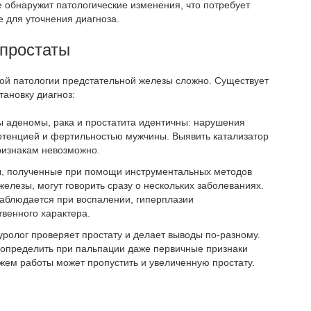
 обнаружит патологические изменения, что потребует
 для уточнения диагноза.
простаты
ой патологии предстательной железы сложно. Существует
ановку диагноз:
 аденомы, рака и простатита идентичны: нарушения
отенцией и фертильностью мужчины. Выявить катализатор
ризнакам невозможно.
ды, полученные при помощи инструментальных методов
елезы, могут говорить сразу о нескольких заболеваниях.
аблюдается при воспалении, гиперплазии
твенного характера.
ролог проверяет простату и делает выводы по-разному.
определить при пальпации даже первичные признаки
жем работы может пропустить и увеличенную простату.