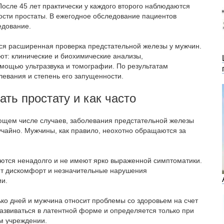
осле 45 лет практически у каждого второго наблюдаются
ости простаты. В ежегодное обследование пациентов
едование.
ся расширенная проверка предстательной железы у мужчин.
ют: клинические и биохимические анализы,
мощью ультразвука и томографии. По результатам
евания и степень его запущенности.
ть простату и как часто
яющем числе случаев, заболевания предстательной железы
чайно. Мужчины, как правило, неохотно обращаются за
ются ненадолго и не имеют ярко выраженной симптоматики.
ет дискомфорт и незначительные нарушения
ии.
ко дней и мужчина относит проблемы со здоровьем на счет
азвиваться в латентной форме и определяется только при
м учреждении.