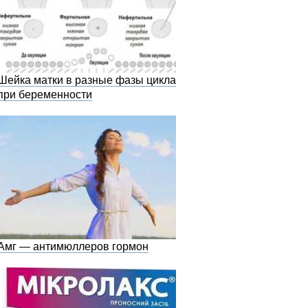
Шейка матки в разные фазы цикла и
при беременности
Амг — антимюллеров гормон