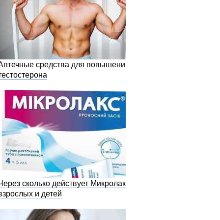
Аптечные средства для повышения
тестостерона
Через сколько действует Микролакс у
взрослых и детей