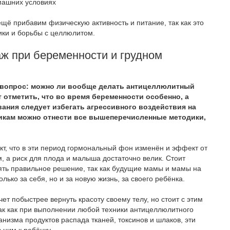
щё прибавим физическую активность и питание, так как это
ки и борьбы с целлюлитом.
ж при беременности и грудном
вопрос: можно ли вообще делать антицеллюлитный
 отметить, что во время беременности особенно, а
вания следует избегать агрессивного воздействия на
дикам можно отнести все вышеперечисленные методики,
кт, что в эти период гормональный фон изменён и эффект от
 а риск для плода и малыша достаточно велик. Стоит
ять правильное решение, так как будущие мамы и мамы на
лько за себя, но и за новую жизнь, за своего ребёнка.
т побыстрее вернуть красоту своему телу, но стоит с этим
ак как при выполнении любой техники антицеллюлитного
низма продуктов распада тканей, токсинов и шлаков, эти