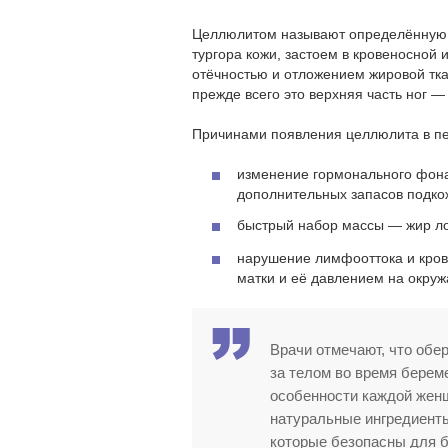
Целлюлитом называют определённую к
тургора кожи, застоем в кровеносной
отёчностью и отложением жировой тка
прежде всего это верхняя часть ног — 
Причинами появления целлюлита в пе
изменение гормонального фона
дополнительных запасов подко
быстрый набор массы — жир ло
нарушение лимфооттока и крово
матки и её давлением на окруж
Врачи отмечают, что обе
за телом во время берем
особенности каждой жен
натуральные ингредиенты
которые безопасны для б