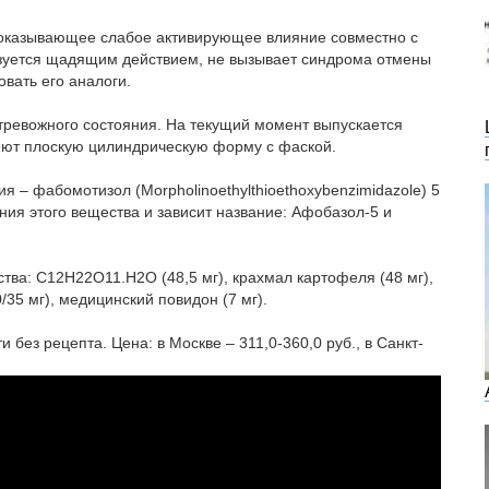
 оказывающее слабое активирующее влияние совместно с
зуется щадящим действием, не вызывает синдрома отмены
овать его аналоги.
тревожного состояния. На текущий момент выпускается
меют плоскую цилиндрическую форму с фаской.
 – фабомотизол (Morpholinoethylthioethoxybenzimidazole) 5
ания этого вещества и зависит название: Афобазол-5 и
тва: C12H22O11.H2O (48,5 мг), крахмал картофеля (48 мг),
35 мг), медицинский повидон (7 мг).
без рецепта. Цена: в Москве – 311,0-360,0 руб., в Санкт-