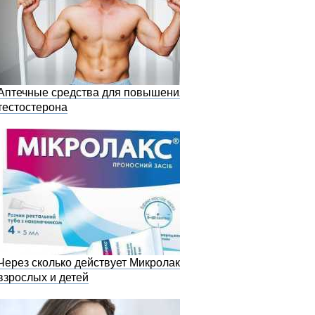
Аптечные средства для повышения
тестостерона
Через сколько действует Микролакс у
взрослых и детей