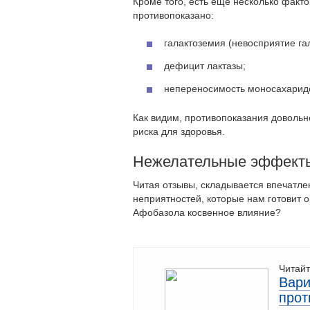
Кроме того, есть еще несколько факто
противопоказано:
галактоземия (невосприятие га
дефицит лактазы;
непереносимость моносахарид
Как видим, противопоказания довольн
риска для здоровья.
Нежелательные эффект
Читая отзывы, складывается впечатле
неприятностей, которые нам готовит 
Афобазола косвенное влияние?
Читайт
Вари
прот