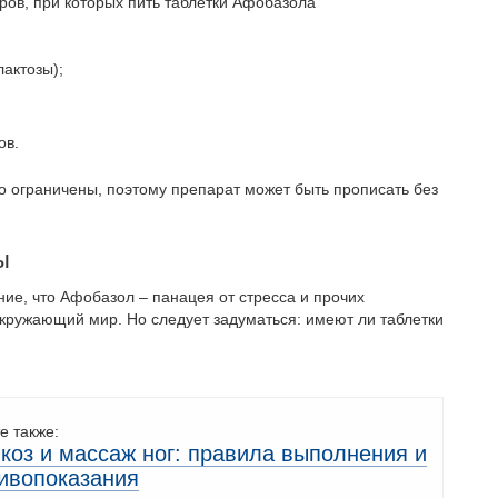
ров, при которых пить таблетки Афобазола
лактозы);
ов.
о ограничены, поэтому препарат может быть прописать без
ы
ние, что Афобазол – панацея от стресса и прочих
окружающий мир. Но следует задуматься: имеют ли таблетки
е также:
коз и массаж ног: правила выполнения и
ивопоказания