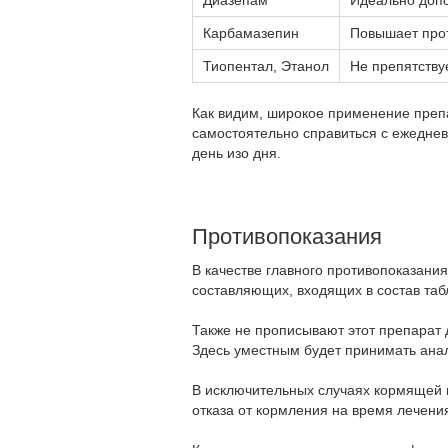
Диазепам
Идеально доп
Карбамазепин
Повышает про
Тиопентал, Этанол
Не препятству
Как видим, широкое применение препа
самостоятельно справиться с ежедне
день изо дня.
Противопоказания
В качестве главного противопоказани
составляющих, входящих в состав таб
Также не прописывают этот препарат
Здесь уместным будет принимать анал
В исключительных случаях кормящей м
отказа от кормления на время лечени