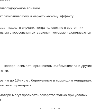
олняет
тивосудорожное влияние
ет гипнотическому и наркотическому эффекту
рат нашел в случаях, когда человек не в состоянии
вными стрессовыми ситуациями, которые накапливаются
я – непереносимость организмом фабомотизола и других
летки.
 детям до 18-ти лет, беременным и кормящим женщинам.
ог этого препарата.
атери могут прописать лекарство только при условии
я.