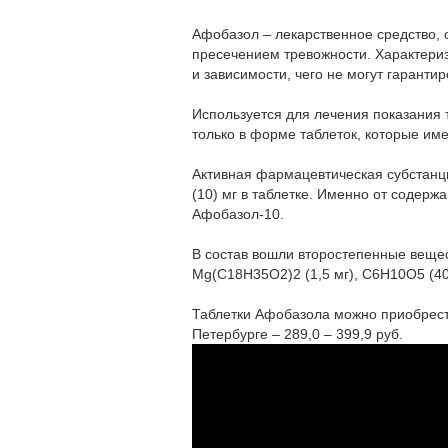
Афобазол – лекарственное средство,
пресечением тревожности. Характери
и зависимости, чего не могут гарантир
Используется для лечения показания 
только в форме таблеток, которые и
Активная фармацевтическая субстанция
(10) мг в таблетке. Именно от содерж
Афобазол-10.
В состав вошли второстепенные вещес
Mg(C18H35O2)2 (1,5 мг), C6H10O5 (40/
Таблетки Афобазола можно приобрести 
Петербурге – 289,0 – 399,9 руб.