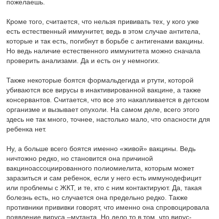
пожелаешь.
Кроме того, считается, что нельзя прививать тех, у кого уже
есть естественный иммунитет, ведь в этом случае антитела,
которые и так есть, погибнут в борьбе с антигенами вакцины.
Но ведь наличие естественного иммунитета можно сначала
проверить анализами. Да и есть он у немногих.
Также некоторые боятся формальдегида и ртути, которой
убиваются все вирусы в инактивированной вакцине, а также
консервантов. Считается, что все это накапливается в детском
организме и вызывает опухоли. На самом деле, всего этого
здесь не так много, точнее, настолько мало, что опасности для
ребенка нет.
Ну, а больше всего боятся именно «живой» вакцины. Ведь
ничтожно редко, но становится она причиной
вакциноассоциированного полиомиелита, которым может
заразиться и сам ребенок, если у него есть иммунодефицит
или проблемы с ЖКТ, и те, кто с ним контактируют. Да, такая
болезнь есть, но случается она предельно редко. Также
противники прививки говорят, что именно она спровоцировала
появление вируса –мутанта. Но дело то в том, что вирус-