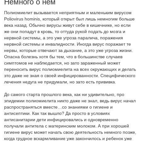
Немного о нём
Полиомиелит вызывается неприятным и маленьким вирусом
Poliovirus hominis, который открыт был лишь немногим больше
века назад. Обычно вирусы живут себе в кишечнике, но если
же они попадут в кровь, то оттуда рукой подать до мозга и
нервной системы, а это уже угроза паралича, поражения
нервной системы и инвалидности. Иногда вирус поражает те
нервы, которые отвечают за дыхание, а это уже угроза жизни.
Опасна болезнь хотя бы тем, что в большинстве случаев
симптомов не наблюдается, но зато зараженный может
переносить вирус полиомиелита на всех окружающих и делать
это даже не зная о своей инфицированности. Специфического
лечения недуга не придумали, но зато есть прививка.
До самого старта прошлого века, как ни удивительно, про
эпидемии полиомиелита никто даже не знал, ведь вирус начал
распространяться вместе…со знаниями о гигиене и
антисептики. Как так вышло? Да просто в условиях
антисанитарии дети инфицировались и одновременно
получали антитела с материнским молоком. А при хорошей
гигиене вирус может начать свою деятельность немного позже,
когда грудное вскармливание уже закончилось и ребенок уже