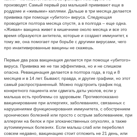
производят. Самый первый раз малышей прививают еще в
роддоме и «живыми» каплями. Дальше в три месяца делается
прививка при помощи «убитого» вируса. Следующая
проводится полтора месяца спустя, а в полгода – еще одна.
«Живая» вакцина живет в кишечнике около месяца и все это
время образуются антитела, которые и создают иммунитет, к
тому же, она помогает при борьбе с другими вирусами, чего
про инактивированные вакцины не скажешь.
Первые два раза вакцинация делается при помощи «убитого»
вируса. Прививка же не так эффективна, но и не слишком
опасна. Ревакцинация делается в полтора года, в год и 8
месяцев и в 14 лет. Бывают, правда, и другие графики, но этот
самый распространенный. Можно подстроить график под
конкретного пациента или сдвигать даты уколов, если у
малыша есть проблемы со здоровьем. Противопоказано
вакцинирование при аллергиях, заболеваниях, связанных с
нарушениями функционирования иммунитета, с обострением
хронических болезней или просто с острым заболеванием, при
аллергии на белок и при злокачественных опухолях, а также
аутоиммунных болезнях. Если малыш слаб или переболел
совсем недавно, вакцинацию стоит отложить не 21 день, или