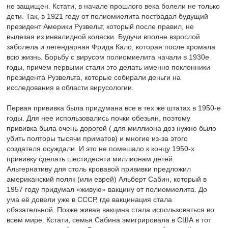
не защищен. Кстати, в начале прошлого века болели не только
дети. Так, в 1921 году от полиомиелита пострадал будущий
президент Америки Рузвельт, который после правил, не
вылезая из инвалидной коляски. Будучи вполне взрослой
заболела и легендарная Фрида Кало, которая после хромала
всю жизнь. Борьбу с вирусом полиомиелита начали в 1930е
годы, причем первыми стали это делать именно поклонники
президента Рузвельта, которые собирали деньги на
исследования в области вирусологии.
Первая прививка была придумана все в тех же штатах в 1950-е
годы. Для нее использовались почки обезьян, поэтому
прививка была очень дорогой ( для миллиона доз нужно было
убить полторы тысячи приматов) и многие из-за этого
создателя осуждали. И это не помешало к концу 1950-х
прививку сделать шестидесяти миллионам детей.
Альтернативу для столь кровавой прививки предложил
американский поляк (или еврей) Альберт Сабин, который в
1957 году придумал «живую» вакцину от полиомиелита. До
ума её довели уже в СССР, где вакцинация стала
обязательной. Позже живая вакцина стала использоваться во
всем мире. Кстати, семья Сабина эмигрировала в США в тот