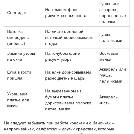
Гуашь или
На темном фоне
акварель,
Снег идет
рисуем хлопья снега
поролоновые
палочки
Веточка
На листе с зеленой
Гуашь,
смородины
веточкой дорисовываем
пальчиками
(рябины)
ягоды
Зимние узоры
На голубом фоне
Восковые
на окне
рисуем узоры
мелки
Акварель или
Елка в гости
На елке дорисовываем
гуашь,
пришла
разноцветные шары
пальчиками
На вырезанном из
Украшаем
бумаги платье
Акварель,
платье для
дорисовываем полоски,
кисть
куклы
пятна, мазки
Не следует забывать при работе красками о баночках –
непроливайках, салфетках и других средствах, которые