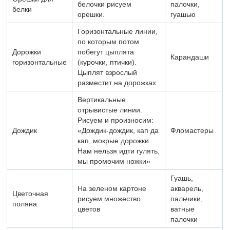
белочки рисуем
палочки,
белки
орешки.
гуашью
Горизонтальные линии,
по которым потом
Дорожки
побегут цыплята
Карандаши
горизонтальные
(курочки, птички).
Цыплят взрослый
разместит на дорожках
Вертикальные
отрывистые линии.
Рисуем и произносим:
Дождик
«Дождик-дождик, кап да
Фломастеры
кап, мокрые дорожки.
Нам нельзя идти гулять,
мы промочим ножки»
Гуашь,
На зеленом картоне
акварель,
Цветочная
рисуем множество
пальчики,
поляна
цветов
ватные
палочки