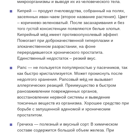
микроорганизмы и выводя их из человеческого тела.
Кипрей — продукт пчеловодства, собранный на полях,
засеянных иван-чаем (второе название растения). Цвет
– коричнево-зеленоватый. После засахаривания и без
того густой консистенции появляются белые хлопья.
Кипрейный мёд имеет противоопухолевый эффект.
Помогает при доброкачественной гиперплазии и
злокачественном разрастании, на фоне
переродившегося хронического простатита.
Единственный недостаток – резкий вкус.
Рапс — не пользуется популярностью у пасечников, так
как быстро кристаллизуется. Может прокиснуть после
недолгого хранения. Рапсовый мёд не вызывает
аллергических реакций. Преимущество в быстром
ранозаживлении поврежденных органов,
восстановлении нервной системы и выведение
токсичных веществ из организма. Хорошее средство при
борьбе с запущенной аденомой и хроническим
простатитом.
Гречиха — полезный и вкусный сорт. В химическом
составе содержится большой объем железа. При