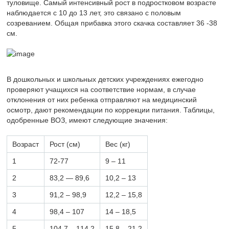
туловище. Самый интенсивный рост в подростковом возрасте
наблюдается с 10 до 13 лет, это связано с половым
созреванием. Общая прибавка этого скачка составляет 36 -38
см.
В дошкольных и школьных детских учреждениях ежегодно
проверяют учащихся на соответствие нормам, в случае
отклонения от них ребенка отправляют на медицинский
осмотр, дают рекомендации по коррекции питания. Таблицы,
одобренные ВОЗ, имеют следующие значения:
Возраст
Рост (см)
Вес (кг)
1
72-77
9 – 11
2
83,2 — 89,6
10,2 – 13
3
91,2 – 98,9
12,2 – 15,8
4
98,4 – 107
14 – 18,5
5
104,7 – 114,2
15,8 – 21,2