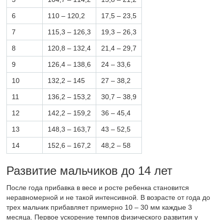
6
110 – 120,2
17,5 – 23,5
7
115,3 – 126,3
19,3 – 26,3
8
120,8 – 132,4
21,4 – 29,7
9
126,4 – 138,6
24 – 33,6
10
132,2 – 145
27 – 38,2
11
136,2 – 153,2
30,7 – 38,9
12
142,2 – 159,2
36 – 45,4
13
148,3 – 163,7
43 – 52,5
14
152,6 – 167,2
48,2 – 58
Развитие мальчиков до 14 лет
После года прибавка в весе и росте ребенка становится
неравномерной и не такой интенсивной. В возрасте от года до
трех мальчик прибавляет примерно 10 – 30 мм каждые 3
месяца. Первое ускорение темпов физического развития у