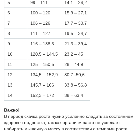
5
99 – 111
14,1 – 24,2
6
100 – 120
15,9 – 27,1
7
106 – 126
17,7 – 30,7
8
111 – 127
19,5 – 34,7
9
116 – 138,5
21,3 – 39,4
10
120,5 – 144,5
23,2 – 45
11
125 – 150,5
28 – 44,9
12
134,5 – 152,9
30,7 -50,6
13
145,7 – 166
33,8 – 56,8
14
152,3 – 172
38 – 63,4
Важно!
В период скачка роста нужно усиленно следить за состоянием
здоровья подростка, так как организм часто не успевает
набирать мышечную массу в соответствии с темпами роста.