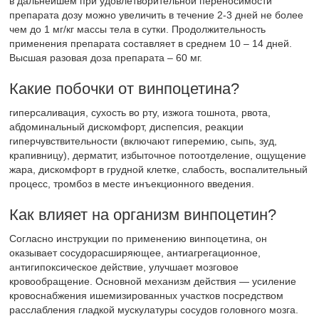
в дальнейшем при удовлетворительной переносимости
препарата дозу можно увеличить в течение 2-3 дней не более
чем до 1 мг/кг массы тела в сутки. Продолжительность
применения препарата составляет в среднем 10 – 14 дней.
Высшая разовая доза препарата – 60 мг.
Какие побочки от винпоцетина?
гиперсаливация, сухость во рту, изжога тошнота, рвота,
абдоминальный дискомфорт, диспепсия, реакции
гиперчувствительности (включают гиперемию, сыпь, зуд,
крапивницу), дерматит, избыточное потоотделение, ощущение
жара, дискомфорт в грудной клетке, слабость, воспалительный
процесс, тромбоз в месте инъекционного введения.
Как влияет на организм винпоцетин?
Согласно инструкции по применению винпоцетина, он
оказывает сосудорасширяющее, антиагрегационное,
антигипоксическое действие, улучшает мозговое
кровообращение. Основной механизм действия — усиление
кровоснабжения ишемизированных участков посредством
расслабления гладкой мускулатуры сосудов головного мозга.