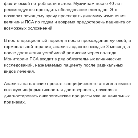
признаках.
Вопрос-ответ
Что такое ПСА и почему его уровень
важен при раке простаты?
ПСА (простатический специфический антиген) — это белок,
вырабатываемый клетками предстательной железы. Уровень
ПСА в крови может повышаться при различных состояниях,
включая рак простаты. Анализ на ПСА помогает врачам
оценить риск наличия рака и следить за его
прогрессированием или ответом на лечение.
Как часто нужно сдавать анализ на ПСА
для мужчин старше 50 лет?
Рекомендуется проводить анализ на ПСА ежегодно для
мужчин старше 50 лет, особенно если у них есть факторы
риска, такие как семейная история рака простаты или
африканское происхождение. Однако частота обследования