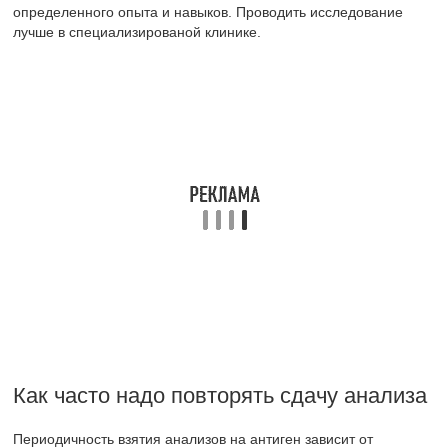
определенного опыта и навыков. Проводить исследование
лучше в специализированой клинике.
Как часто надо повторять сдачу анализа
Периодичность взятия анализов на антиген зависит от
фактической потребности в этом. Мужчинам после 40 лет
рекомендуется проходить обследование ежегодно. Это
позволит лечащему врачу проследить динамику изменения
величины ПСА по годам и вовремя предостеречь пациента от
возможных осложнений.
В постоперационный период и после прохождения лучевой, и
гормональной терапии, анализы сдаются каждые 3 месяца, а
после достижения устойчивой ремиссии через полгода.
Мониторинг ПСА входит в ряд обязательных клинических
исследований, назначаемых пациенту после радикальных
видов лечения.
Анализы на наличие простат-специфического антигена имеют
высокую информативность и достоверность, позволяют
диагностировать онкологические процессы уже на начальных