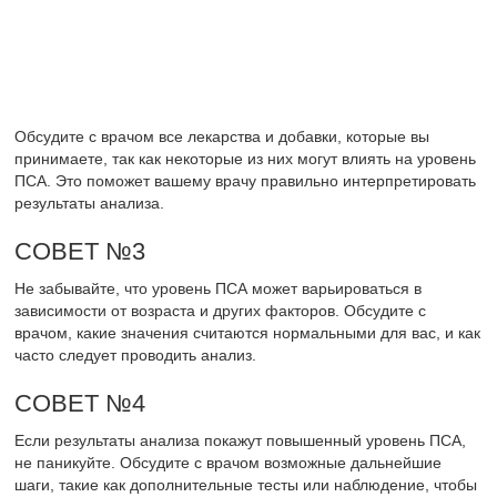
Похожие публикации
Читайте также:
Какую диету при раке
предстательной железы
надо соблюдать
Читайте также:
Клизма при простатите