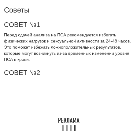
СОВЕТ №3
Не забывайте, что уровень ПСА может варьироваться в
зависимости от возраста и других факторов. Обсудите с
врачом, какие значения считаются нормальными для вас, и как
часто следует проводить анализ.
СОВЕТ №4
Если результаты анализа покажут повышенный уровень ПСА,
не паникуйте. Обсудите с врачом возможные дальнейшие
шаги, такие как дополнительные тесты или наблюдение, чтобы
получить полное представление о вашем состоянии.
Оценка статьи:
(пока оценок нет)
Поделиться с друзьями:
Твитнуть
Поделиться
Отправить
Класснуть