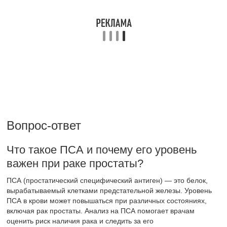
может варьироваться в зависимости от индивидуальных
факторов здоровья и рекомендаций врача.
Как интерпретировать результаты
анализа на ПСА?
Результаты анализа на ПСА могут варьироваться, но обычно
уровень менее 4 нг/мл считается нормальным. Уровни от 4 до
10 нг/мл могут указывать на повышенный риск рака, а
значения выше 10 нг/мл требуют дальнейшего обследования.
Однако важно учитывать, что уровень ПСА может быть
повышен и при других состояниях, таких как простатит или
доброкачественная гиперплазия предстательной железы.
Советы
СОВЕТ №1
Перед сдачей анализа на ПСА рекомендуется избегать
физических нагрузок и сексуальной активности за 24-48 часов.
Это поможет избежать ложноположительных результатов,
которые могут возникнуть из-за временных изменений уровня