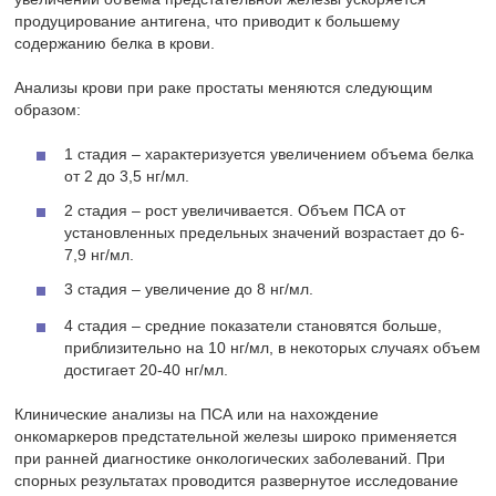
продуцирование антигена, что приводит к большему
содержанию белка в крови.
Анализы крови при раке простаты меняются следующим
образом:
1 стадия – характеризуется увеличением объема белка
от 2 до 3,5 нг/мл.
2 стадия – рост увеличивается. Объем ПСА от
установленных предельных значений возрастает до 6-
7,9 нг/мл.
3 стадия – увеличение до 8 нг/мл.
4 стадия – средние показатели становятся больше,
приблизительно на 10 нг/мл, в некоторых случаях объем
достигает 20-40 нг/мл.
Клинические анализы на ПСА или на нахождение
онкомаркеров предстательной железы широко применяется
при ранней диагностике онкологических заболеваний. При
спорных результатах проводится развернутое исследование