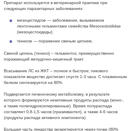
Препарат используется в ветеринарной практике при
следующих паразитарных заболеваниях:
мезоцестидозе — заболевании, вызываемом
ленточными гельминтами семейства Mesocestoididae
(мезоцестоидиды);
тениозе — поражении свиным цепнем;
Свиной цепень (тениоз) – гельминтоз, преимущественно
поражающий желудочно-кишечный тракт.
Всасывание ЛС из ЖКТ – полное и быстрое; пикового
показателя вещество достигает спустя 1-3 часа. С плазменным
белком синтезируется на 80%.
Подвергается печеночному метаболизму, в результате
которого формируются неактивные продукты распада (моно-,
а также полигидроксилированные). Время полураспада
составляет 0,8-1,5 часов (празиквантел), а также 4-6 часов
(продукты распада активного компонента).
Большая часть лекарства экскретируется через почки (80%