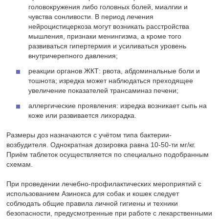
головокружения либо головных болей, миалгии и
чувства сонливости. В период лечения
нейроцистицеркоза могут возникать расстройства
мышления, признаки менингизма, а кроме того
развиваться гипертермия и усиливаться уровень
внутричерепного давления;
реакции органов ЖКТ: рвота, абдоминальные боли и
тошнота; изредка может наблюдаться преходящее
увеличение показателей трансаминаз печени;
аллергические проявления: изредка возникает сыпь на
коже или развивается лихорадка.
Размеры доз назначаются с учётом типа бактерии-
возбудителя. Однократная дозировка равна 10-50-ти мг/кг.
Приём таблеток осуществляется по специально подобранным
схемам.
При проведении лечебно-профилактических мероприятий с
использованием Азинокса для собак и кошек следует
соблюдать общие правила личной гигиены и техники
безопасности, предусмотренные при работе с лекарственными