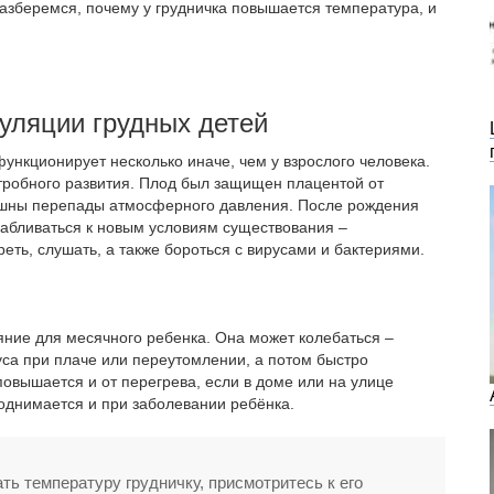
Разберемся, почему у грудничка повышается температура, и
уляции грудных детей
ункционирует несколько иначе, чем у взрослого человека.
тробного развития. Плод был защищен плацентой от
ашны перепады атмосферного давления. После рождения
сабливаться к новым условиям существования –
еть, слушать, а также бороться с вирусами и бактериями.
яние для месячного ребенка. Она может колебаться –
уса при плаче или переутомлении, а потом быстро
повышается и от перегрева, если в доме или на улице
однимается и при заболевании ребёнка.
ть температуру грудничку, присмотритесь к его