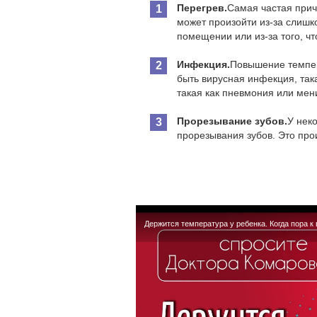
Перегрев.
Самая частая прич
может произойти из-за слиш
помещении или из-за того, ч
Инфекция.
Повышение темпер
быть вирусная инфекция, так
такая как пневмония или мени
Прорезывание зубов.
У нек
прорезывания зубов. Это прои
Держится температура у ребенка. Когда пора к