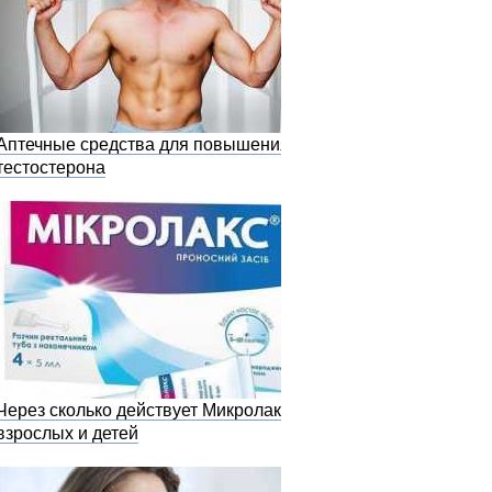
Аптечные средства для повышения
тестостерона
Через сколько действует Микролакс у
взрослых и детей