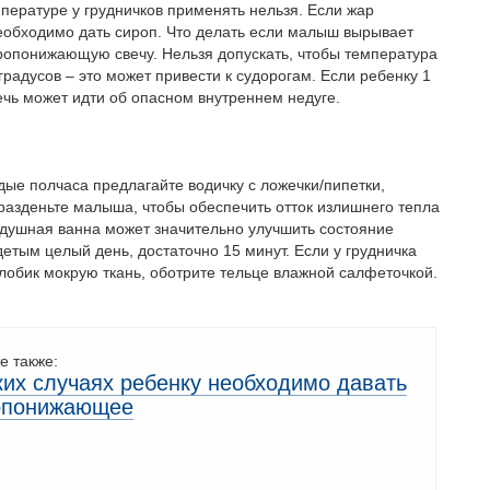
пературе у грудничков применять нельзя. Если жар
необходимо дать сироп. Что делать если малыш вырывает
ропонижающую свечу. Нельзя допускать, чтобы температура
радусов – это может привести к судорогам. Если ребенку 1
ечь может идти об опасном внутреннем недуге.
дые полчаса предлагайте водичку с ложечки/пипетки,
разденьте малыша, чтобы обеспечить отток излишнего тепла
здушная ванна может значительно улучшить состояние
детым целый день, достаточно 15 минут. Если у грудничка
лобик мокрую ткань, оботрите тельце влажной салфеточкой.
е также:
ких случаях ребенку необходимо давать
опонижающее