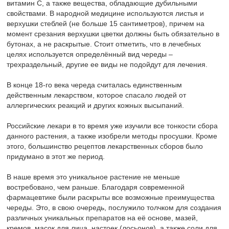
витамин С, а также вещества, обладающие дубильными
свойствами. В народной медицине используются листья и
верхушки стеблей (не больше 15 сантиметров), причем на
момент срезания верхушки цветки должны быть обязательно в
бутонах, а не раскрытые. Стоит отметить, что в лечебных
целях используется определённый вид череды –
трехраздельный, другие ее виды не подойдут для лечения.
В конце 18-го века череда считалась единственным
действенным лекарством, которое спасало людей от
аллергических реакций и других кожных высыпаний.
Российские лекари в то время уже изучили все тонкости сбора
данного растения, а также изобрели методы просушки. Кроме
этого, большинство рецептов лекарственных сборов было
придумано в этот же период.
В наше время это уникальное растение не меньше
востребовано, чем раньше. Благодаря современной
фармацевтике были раскрыты все возможные преимущества
череды. Это, в свою очередь, послужило толчком для создания
различных уникальных препаратов на её основе, мазей,
кремов, масок для лица, настоек (лосьонов), а также соли для