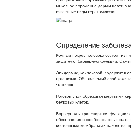
при грибковом поражении рогового сл
микозное поражение дермы негативно
известные виды кератомикозов.
Определение заболев
Кожный покров человека состоит из п
защитную, барьерную функции. Самый 
Эпидермис, как таковой, содержит в 
организма. Обновляемый слой кожи г
частичек.
Роговой слой образован мертвыми ке
белковых клеток.
Барьерная и транспортная функции э
обеспечения способности поглощать о
клеточными мембранами находятся пр