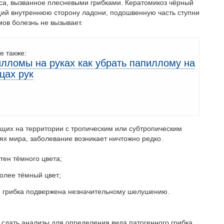
са, вызванное плесневыми грибками. Кератомикоз чёрный
ий внутреннюю сторону ладони, подошвенную часть ступни
мов болезнь не вызывает.
е также:
лломы на руках как убрать папиллому на
цах рук
их на территории с тропическим или субтропическим
тях мира, заболевание возникает ничтожно редко.
тен тёмного цвета;
олее тёмный цвет;
и грибка подвержена незначительному шелушению.
 сдать анализы для определения вида патогенного грибка.