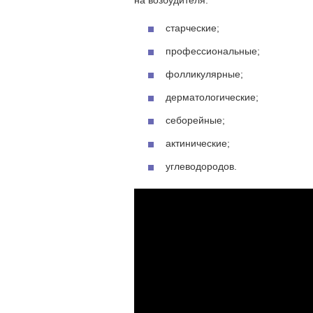
на возбудителя:
старческие;
профессиональные;
фолликулярные;
дерматологические;
себорейные;
актинические;
углеводородов.