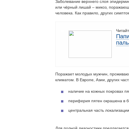
Заболевание верхнего слоя эпидерми
или чёрный лишай – микоз, поражающ
человека. Как правило, других симпто
Читайт
Папи
паль
Поражает молодых мужчин, проживающ
климатом. В Европе, Азии, других час
наличие на кожных покровах пя
периферия пятен окрашена в б
центральная часть локализаци
Для полной диагностики предлагается