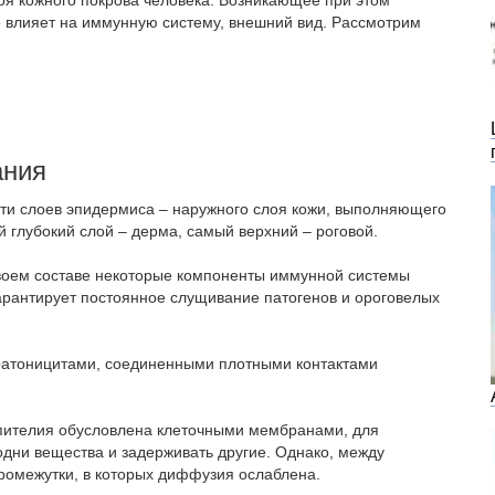
оя кожного покрова человека. Возникающее при этом
 влияет на иммунную систему, внешний вид. Рассмотрим
ания
яти слоев эпидермиса – наружного слоя кожи, выполняющего
глубокий слой – дерма, самый верхний – роговой.
своем составе некоторые компоненты иммунной системы
арантирует постоянное слущивание патогенов и ороговелых
ратоницитами, соединенными плотными контактами
пителия обусловлена клеточными мембранами, для
дни вещества и задерживать другие. Однако, между
омежутки, в которых диффузия ослаблена.