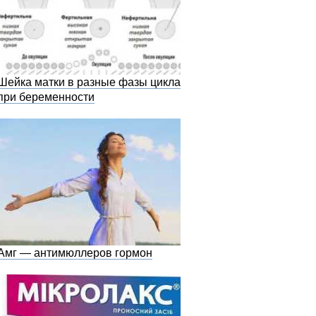
Шейка матки в разные фазы цикла и
при беременности
Амг — антимюллеров гормон