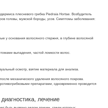
дермиса плесневого грибка Piedraia Hortae. Возбудитель
ров головы, мужской бороды, усов. Симптомы заболевания:
ые у основания волосяного стержня, в глубине волосяной
томами выпадения, частой ломкости волос.
зуальный осмотр, взятие материала для анализа.
после механического удаления волосяного покрова.
противогрибковыми препаратами, одновременно проводится
 диагностика, лечение
ет быть вызвано рядом причин, среди которых: