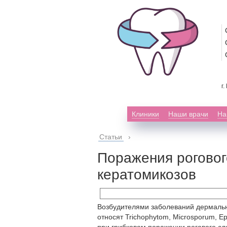
г
Клиники
Наши врачи
На
Статьи
›
Поражения роговог
кератомикозов
Возбудителями заболеваний дермальн
относят Trichophytom, Microsporum, 