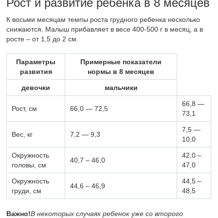
Рост и развитие ребенка в 8 месяцев
К восьми месяцам темпы роста грудного ребенка несколько
снижаются. Малыш прибавляет в весе 400-500 г в месяц, а в
росте – от 1,5 до 2 см.
Параметры
Примерные показатели
развития
нормы в 8 месяцев
девочки
мальчики
66,8 —
Рост, см
66,0 — 72,5
73,1
7,5 —
Вес, кг
7,2 — 9,3
10,0
Окружность
42,0 –
40,7 – 46,0
головы, см
47,0
Окружность
44,5 –
44,6 – 46,9
груди, см
48,5
Важно!
В некоторых случаях ребенок уже со второго