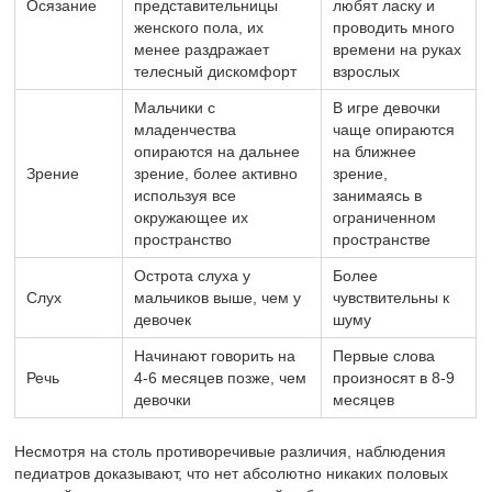
Осязание
представительницы
любят ласку и
женского пола, их
проводить много
менее раздражает
времени на руках
телесный дискомфорт
взрослых
Мальчики с
В игре девочки
младенчества
чаще опираются
опираются на дальнее
на ближнее
Зрение
зрение, более активно
зрение,
используя все
занимаясь в
окружающее их
ограниченном
пространство
пространстве
Острота слуха у
Более
Слух
мальчиков выше, чем у
чувствительны к
девочек
шуму
Начинают говорить на
Первые слова
Речь
4-6 месяцев позже, чем
произносят в 8-9
девочки
месяцев
Несмотря на столь противоречивые различия, наблюдения
педиатров доказывают, что нет абсолютно никаких половых