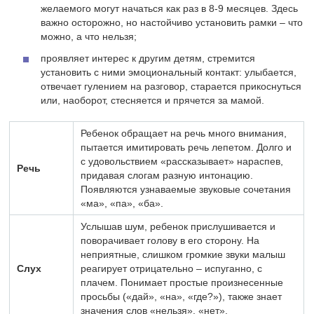
желаемого могут начаться как раз в 8-9 месяцев. Здесь
важно осторожно, но настойчиво установить рамки – что
можно, а что нельзя;
проявляет интерес к другим детям, стремится
установить с ними эмоциональный контакт: улыбается,
отвечает гулением на разговор, старается прикоснуться
или, наоборот, стесняется и прячется за мамой.
Ребенок обращает на речь много внимания,
пытается имитировать речь лепетом. Долго и
с удовольствием «рассказывает» нараспев,
Речь
придавая слогам разную интонацию.
Появляются узнаваемые звуковые сочетания
«ма», «па», «ба».
Услышав шум, ребенок прислушивается и
поворачивает голову в его сторону. На
неприятные, слишком громкие звуки малыш
Слух
реагирует отрицательно – испуганно, с
плачем. Понимает простые произнесенные
просьбы («дай», «на», «где?»), также знает
значения слов «нельзя», «нет».