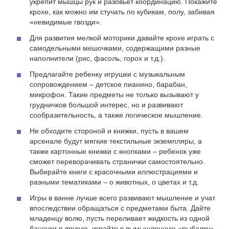
укрепит мышцы рук и разовьет координацию. Покажите
крохе, как можно им стучать по кубикам, полу, забивая
«невидимые гвозди».
Для развития мелкой моторики давайте крохе играть с
самодельными мешочками, содержащими разные
наполнители (рис, фасоль, горох и т.д.).
Предлагайте ребенку игрушки с музыкальным
сопровождением – детское пианино, барабан,
микрофон. Такие предметы не только вызывают у
грудничков большой интерес, но и развивают
сообразительность, а также логическое мышление.
Не обходите стороной и книжки, пусть в вашем
арсенале будут мягкие текстильные экземпляры, а
также картонные книжки с кнопками – ребенок уже
сможет переворачивать странички самостоятельно.
Выбирайте книги с красочными иллюстрациями и
разными тематиками – о животных, о цветах и т.д.
Игры в ванне лучше всего развивают мышление и учат
впоследствии обращаться с предметами быта. Дайте
младенцу волю, пусть переливает жидкость из одной
баночки в другую, играйте в вымышленную «рыбалку»,