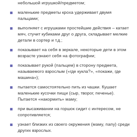
небольшой игрушкой/предметом;
маленькие предметы кроха удерживает двумя
пальцами;
выполняет с игрушками простейшие действия – катает
мяч, стучит кубиками друг о друга, складывает мелкие
детали в сортер и т.д.;
показывает на себя в зеркале, некоторые дети в этом
возрасте узнают себя на фотографии;
показывает рукой (пальцем) в сторону предмета,
называемого взрослым («где кукла?», «покажи, где
машина»);
пытается самостоятельно пить из чашки. Кушает
маленькие кусочки пищи (сыр, творог, печенье).
Пытается «накормить» маму;
при высаживании на горшок сидит с интересом, не
сопротивляется;
узнает близких из своего окружения (маму, папу) среди
других взрослых.